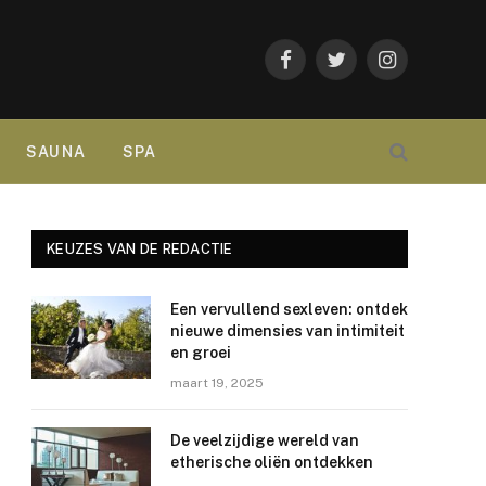
Facebook
Twitter
Instagram
SAUNA
SPA
KEUZES VAN DE REDACTIE
Een vervullend sexleven: ontdek
nieuwe dimensies van intimiteit
en groei
maart 19, 2025
De veelzijdige wereld van
etherische oliën ontdekken