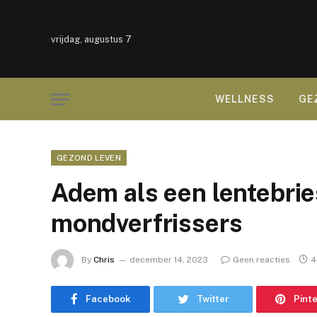
vrijdag, augustus 7
WELLNESS
GE
GEZOND LEVEN
Adem als een lentebrie
mondverfrissers
By
Chris
december 14, 2023
Geen reacties
4
Facebook
Twitter
Pint