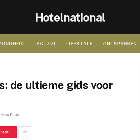
Hotelnational
ZONDHEID
JACUZZI
LIFESTYLE
ONTSPANNEN
s: de ultieme gids voor
 Mins Read
erest