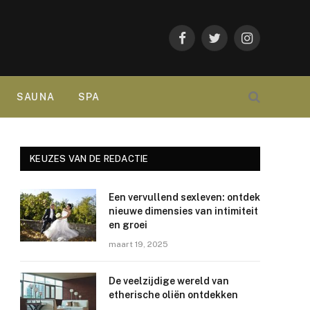
Facebook
Twitter
Instagram
SAUNA
SPA
KEUZES VAN DE REDACTIE
Een vervullend sexleven: ontdek
nieuwe dimensies van intimiteit
en groei
maart 19, 2025
De veelzijdige wereld van
etherische oliën ontdekken