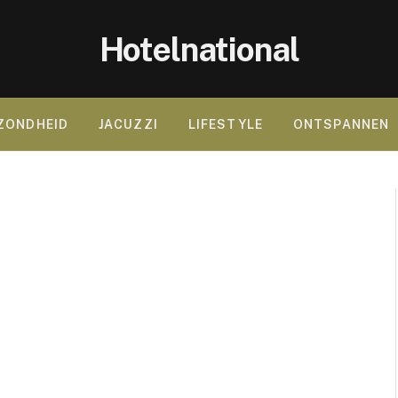
Hotelnational
ZONDHEID
JACUZZI
LIFESTYLE
ONTSPANNEN