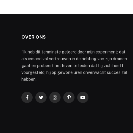
OVER ONS
“Ik heb dit tenminste geleerd door mijn experiment; dat
als iemand vol vertrouwen in de richting van zijn dromen
gaat en probeert het leven te leiden dat hij zich heeft
voorgesteld, hij op gewone uren onverwacht succes zal
hebben.
Facebook
Twitter
Instagram
Pinterest
YouTube