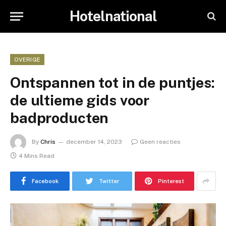
Hotelnational
OVERIGE
Ontspannen tot in de puntjes:
de ultieme gids voor
badproducten
By
Chris
december 14, 2023
Geen reacties
4 Mins Read
Facebook
Twitter
Pinterest