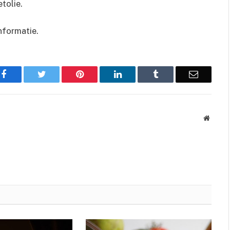
tolie.
nformatie.
Facebook
Twitter
Pinterest
LinkedIn
Tumblr
Email
Websit