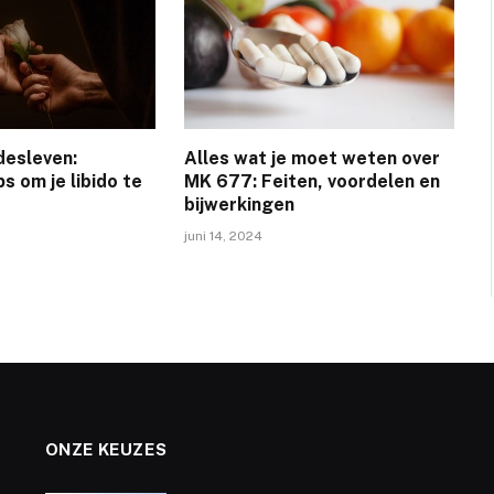
fdesleven:
Alles wat je moet weten over
ps om je libido te
MK 677: Feiten, voordelen en
bijwerkingen
juni 14, 2024
ONZE KEUZES