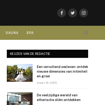
Facebook
Twitter
Instagram
SAUNA
SPA
KEUZES VAN DE REDACTIE
Een vervullend sexleven: ontdek
nieuwe dimensies van intimiteit
en groei
maart 19, 2025
De veelzijdige wereld van
etherische oliën ontdekken