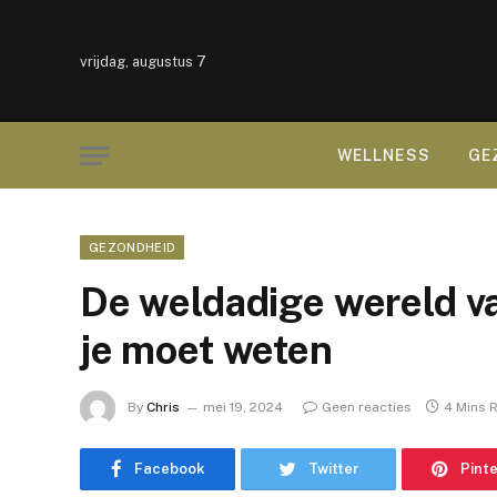
vrijdag, augustus 7
WELLNESS
GE
GEZONDHEID
De weldadige wereld van
je moet weten
By
Chris
mei 19, 2024
Geen reacties
4 Mins 
Facebook
Twitter
Pint