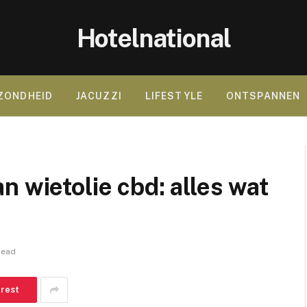
Hotelnational
ZONDHEID
JACUZZI
LIFESTYLE
ONTSPANNEN
 wietolie cbd: alles wat
Read
erest