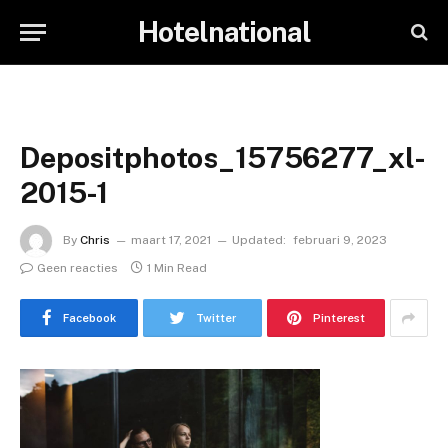
Hotelnational
Depositphotos_15756277_xl-
2015-1
By
Chris
maart 17, 2021
Updated:
februari 9, 2023
Geen reacties
1 Min Read
Facebook
Twitter
Pinterest