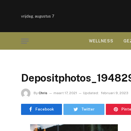
vrijdag, augustus 7
WELLNESS
GE
Depositphotos_19482
By
Chris
maart 17, 2021
Updated:
februari 9, 2023
Facebook
Twitter
Pint