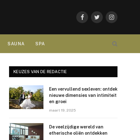
Facebook
Twitter
Instagram
SAUNA
SPA
KEUZES VAN DE REDACTIE
Een vervullend sexleven: ontdek
nieuwe dimensies van intimiteit
en groei
maart 19, 2025
De veelzijdige wereld van
etherische oliën ontdekken