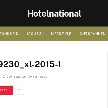
Hotelnational
ZONDHEID
JACUZZI
LIFESTYLE
ONTSPANNEN
9230_xl-2015-1
Geen reacties
1 Min Read
erest