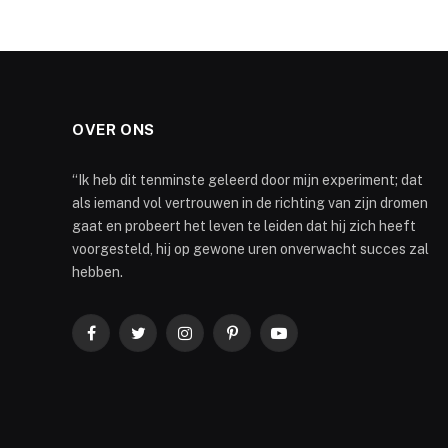
OVER ONS
“Ik heb dit tenminste geleerd door mijn experiment; dat
als iemand vol vertrouwen in de richting van zijn dromen
gaat en probeert het leven te leiden dat hij zich heeft
voorgesteld, hij op gewone uren onverwacht succes zal
hebben.
Facebook
Twitter
Instagram
Pinterest
YouTube