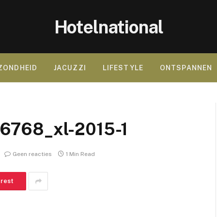
Hotelnational
ZONDHEID
JACUZZI
LIFESTYLE
ONTSPANNEN
6768_xl-2015-1
Geen reacties
1 Min Read
erest