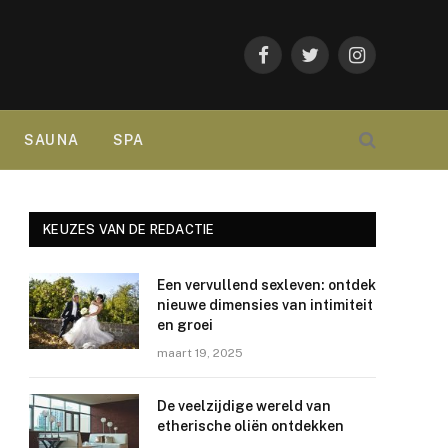
Facebook
Twitter
Instagram
SAUNA
SPA
KEUZES VAN DE REDACTIE
Een vervullend sexleven: ontdek
nieuwe dimensies van intimiteit
en groei
maart 19, 2025
De veelzijdige wereld van
etherische oliën ontdekken