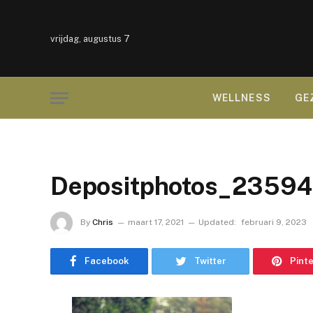
vrijdag, augustus 7
WELLNESS
GE
Depositphotos_23594
By
Chris
maart 17, 2021
Updated:
februari 9, 2023
Facebook
Twitter
Pint