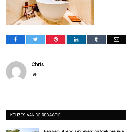
Facebook
Twitter
Pinterest
LinkedIn
Tumblr
Email
Chris
Website
KEUZES VAN DE REDACTIE
Een vervullend sexleven: ontdek nieuwe