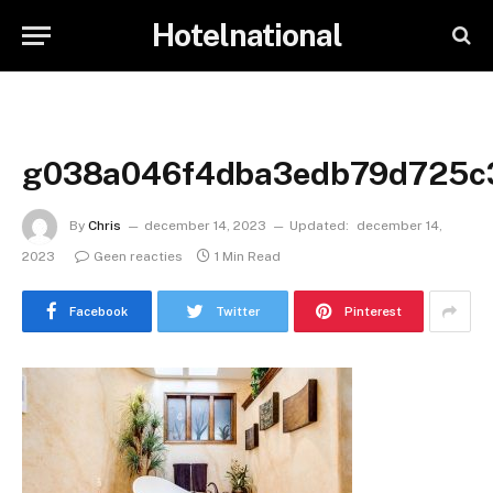
Hotelnational
g038a046f4dba3edb79d725c
By
Chris
december 14, 2023
Updated:
december 14,
2023
Geen reacties
1 Min Read
Facebook
Twitter
Pinterest